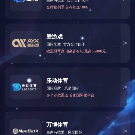
深圳华宝新能源公司主要产品为户外电源，该产品为锂
细分市场，该产品迎合了海外消费者喜欢户外娱乐的消费文
阔。但该产品主要内部组件为锂电池，属于危险货物，产品
货物包装使用鉴定。由于企业从未了解过危包使用鉴定相关
单无法出口，十分着急。
观澜海关新能源检验监管小组为企业开展“补课”，讲解
程序、检验标准等，并制定了详细的检验方案，帮助企业实
时长。目前，企业产品处于供不应求状态，在亚马逊电商销售
们企业目前正在全力开拓日本市场，预计2021年将实现销售
文说。
6月18日，LG新能源亚洲营销总经理在2021中国汽车
开发全固态电池，预计2026年实现量产。除LG新能源之外
SDI、韩国SKI、松下等全球锂电池巨头均在布局固态电池
固态电池是未来锂电池的发展方向。