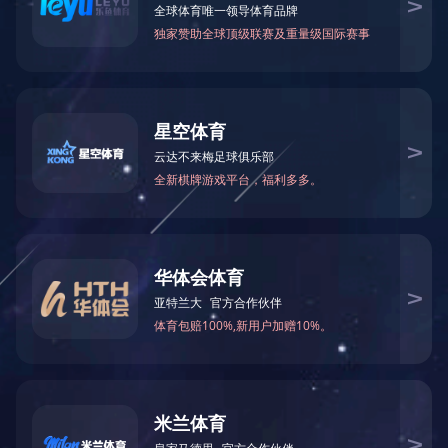
来源：深圳商报 时间：2021/7/7 0:21:29
用
据海关最新统计，2021年前5个月，深圳市出口锂离子蓄电
年同期增长61.7%，较新冠肺炎疫情前的2019年前5个月增长47
今年前5个月，在深圳
锂电池
主要出口市场中，对欧盟出口2
占同期全市锂离子蓄电池出口总值的21.1%；此外，对东盟出口1
随着疫情在全球的蔓延，受居家时间长、部分国家能源
响，家庭太阳能
储能
电源、小型工业储能电源等储能产品的
始面临出货量剧增，检验量大的压力。同时，去年下半年以
应趋于紧张，船期难以调配，使企业出货的时间压力进一步
“我们公司是做锂电池产品出口的，船舶公司要求我们提
过，请问有什么具体要求吗？”今年以来，深圳海关所属观澜
咨询电话，由此成立了新能源检验监管小组，帮扶企业出口
楞纸箱包装已通过深圳海关工业品中心检测，每周出货1.2
状态。