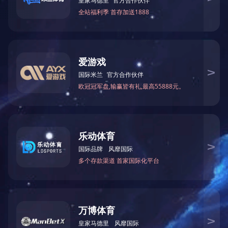
的全方位、全流程节能、环保、新能源利用整体解决方案，
地发展。
深入专题了解：
“绿色信贷”助力合同能源管理
分享到：
相关文章
宝钢特钢应对市场挑战 全面实施节能降耗
宝钢工程承揽德盛公司两项节能改造项目