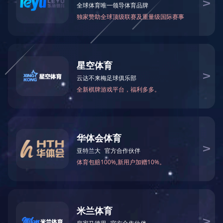
来源：大众日报 时间：2011-11-7 14:22:53
用
10月24日,我省利用世界银行1.5亿美元贷款实施的节能
能源管理项目示范和企业直接利用贷款实施节能两部分。这
级层面的节能贷款项目。
省政府节能办主任郑晓光表示,项目启动标志着我国利用
实现了新突破。
该项目总投资20.2亿元,其中利用世行贷款1.5亿美元,约占总
亿元,占50.9%。世行贷款期限为17年,年利率约1%--5%,
率基础上的标准利率来确定。项目建设期从2011年3月开始,20
在世行贷款支持的合同能源管理项目示范中,我省将依托节
合同能源管理的方式对选定企业,特别是工业企业进行节能投
由融世华租赁、国泰租赁和鲁信能源投资管理公司三家节能