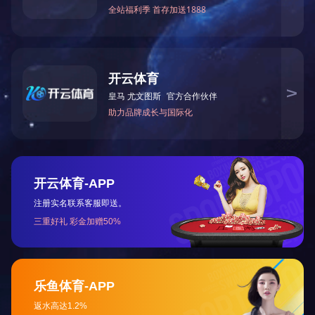
工业加速“变绿”促生环保机遇
山东实施燃煤锅炉节能环保综合提升工程
科技创新推动山东节能减排升级
国电石横公司获超低排放改造奖励电量6600万千瓦时
实施意见出台为节能环保产业带来百亿规模
微信公众号
CESI
网站
关于本站
金融
版权声明
项目
网站合作
技术
客服
网站帮助
最新
联系我们
邮件