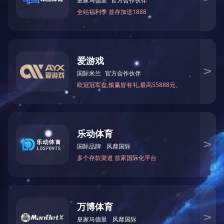
目前，瑞士各国有企业在完成节能减排目标方面进度不一
能24.5%，接近25%的目标，但瑞士联邦铁路公司只达到 13
瑞士“能源战略2050”计划，到2020年，瑞士人均能耗将比200
43%。在发展可再生能源方面，将目前每年可再生能源发电2100
瓦和2035年的14500吉瓦。
分享到：
相关文章
河北今年压减煤耗500万吨 保供洁净型煤800万吨以上
山东潍坊为推动节能降耗“壮士断腕”
国网辽宁电力“液力透平”项目助企业节电费约300万元
细说环保 “当局工作敷陈”之节能工业