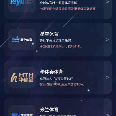
来源：经济日报 时间：2015-1-7 14:49:50
用
瑞士国有企业近日签署联合声明，承诺将在节能环保方面
措施，实现到2020年比2006年节能25%的目标。瑞士联邦
长洛伊特哈德表示，尽管并未订立处罚措施，但是如果无法
管的工资将受到影响。
瑞士联邦电信公司、瑞士联邦邮政公司、瑞士联邦铁路公
业单位的能源消耗占瑞士能源消耗总量的2%，相当于纳沙泰
减排目标，这些企事业单位都将推出新举措。瑞士联邦邮政
型电动摩托车从5000辆增至7000辆左右。瑞士联邦铁路公
能源消耗是一个家庭一年的消耗量，因此该公司将重点改善
火车因红灯而出现的停止等候。瑞士联邦电信公司则计划鼓
顶盒，并在公司内部增加电视会议比重，减少异地会议飞行