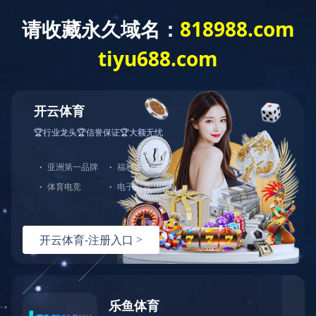
开云（中
开云体云app登录入
政策法
产业市
节能技
国）
口
规
场
术
开云体云
app登录入
中国节能产业网
>>
开云体云app登录入口
>>
国内资讯
>>
口
今冬再添“煤改电”取暖居民27万户 河北