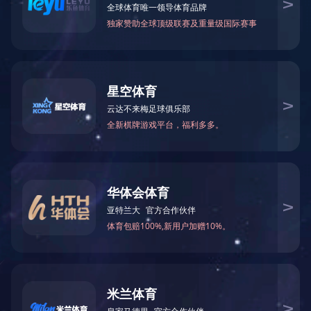
来源：科技日报 时间：2019/10/14 10:34:09
美国伍兹霍尔海洋学研究所一项研究表明，聚苯乙烯暴露于
内降解，而不是像以前科学家设想的能在环境中持续存在数
聚苯乙烯是一种无色透明的热塑性塑料，广泛用于许多消费
广泛的塑料之一。聚苯乙烯的化学结构复杂，普通微生物无
境中持续存在数千年甚至更长时间。早在上世纪70年代，科
烯，因其使用广泛，难于降解，这种聚合物如今已成为全球
为了验证聚苯乙烯是否真的可以存续数千年甚至永久存在，
行了一个专项实验。他们将5个市售的聚苯乙烯样品放在水中
烈3倍的模拟阳光下，结果发现，模拟阳光将所有5个样品部
员计算后得出结论，在北纬0°—50°范围的自然环境中，也
一广阔区域内，完成此部分氧化过程只需要数十年；而要将
需要几百年的时间。也就是说，阳光可将聚苯乙烯在几十至
远快于此前科学家的预期。