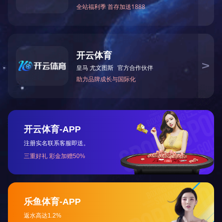
相关文章
没有相关技术
微信公众号
CESI
网站
关于本站
会员
版权声明
最新
客服
广告投放
资金
网站帮助
园区
联系我们
展会
江南平台
|
乐动注册
|
完美体育官网登录
|
开云网页版·官方版在线登入
|
悟空网
页版入口
|
完美平台
|
「B体育」
|
乐动注册
|
星空官方站登录入口
|